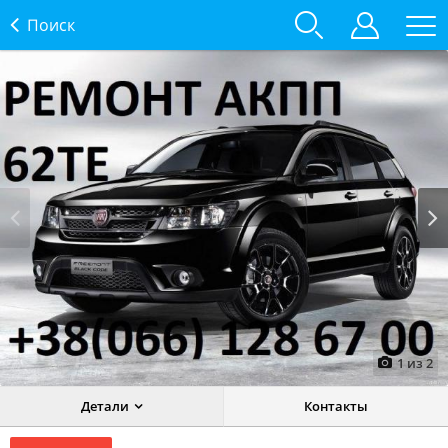
Поиск
Prev
Next
1
из
2
Детали
Контакты