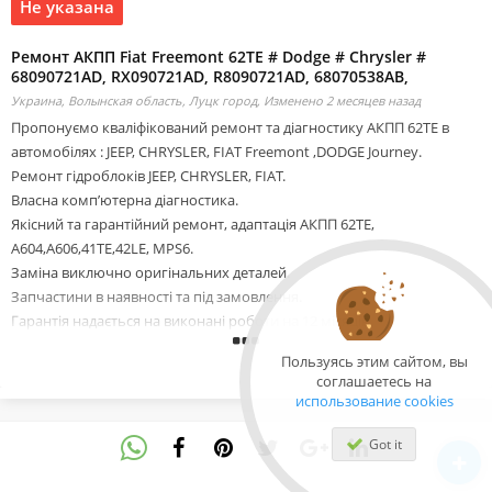
Не указана
Ремонт АКПП Fiat Freemont 62TE # Dodge # Chrysler #
68090721AD, RX090721AD, R8090721AD, 68070538AB,
Украина, Волынская область, Луцк город,
Изменено 2 месяцев назад
Пропонуємо кваліфікований ремонт та діагностику АКПП 62TE в
автомобілях : JEEP, CHRYSLER, FIAT Freemont ,DODGE Journey.
Ремонт гідроблоків JEEP, CHRYSLER, FIAT.
Власна комп’ютерна діагностика.
Якісний та гарантійний ремонт, адаптація АКПП 62TE,
A604,A606,41TE,42LE, MPS6.
Заміна виключно оригінальних деталей.
Запчастини в наявності та під замовлення.
Гарантія надається на виконані роботи на 12 місяців.
DODGE AVENGER,DODGE JOURNEY,FIAT FREEMONT.
Пользуясь этим сайтом, вы
Доставка лафетою або Новою поштою.
соглашаетесь на
68090721AD, RX090721AD, R8090721AD, 68070538AB, R8070538AB,
использование cookies
68145886AC, 5078570AB, 68018555AA, 5078930AA, 5078554AA,
4800267AA, 4659946AB, RL052759AA, 68014 103AA, 68225794AA ,
Got it
68010495AA, 5078876AA, 5078815AG, 68004114AA, 5078619AA,
68051321AB, 5078570AB, 5078963AA, RL078723AD, 5078963AA.