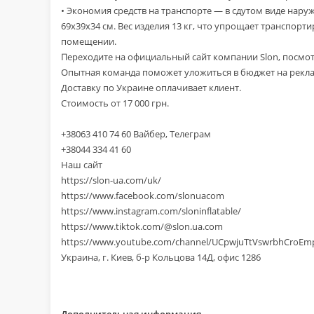
• Экономия средств на транспорте — в сдутом виде нару
69х39х34 см. Вес изделия 13 кг, что упрощает транспорт
помещении.
Переходите на официальный сайт компании Slon, посмо
Опытная команда поможет уложиться в бюджет на рекламу
Доставку по Украине оплачивает клиент.
Стоимость от 17 000 грн.
+38063 410 74 60 Вайбер, Телеграм
+38044 334 41 60
Наш сайт
https://slon-ua.com/uk/
https://www.facebook.com/slonuacom
https://www.instagram.com/sloninflatable/
https://www.tiktok.com/@slon.ua.com
https://www.youtube.com/channel/UCpwjuTtVswrbhCroEm
Украина, г. Киев, б-р Кольцова 14Д, офис 1286