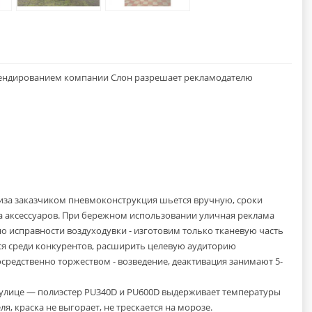
рендированием компании Слон разрешает рекламодателю
киза заказчиком пневмоконструкция шьется вручную, сроки
тва аксессуаров. При бережном использовании уличная реклама
 но исправности воздуходувки - изготовим только тканевую часть
ся среди конкурентов, расширить целевую аудиторию
осредственно торжеством - возведение, деактивация занимают 5-
 улице — полиэстер PU340D и PU600D выдерживает температуры
я, краска не выгорает, не трескается на морозе.