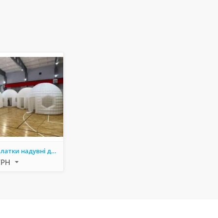
Мобільні палатки надувні для урочистого відкриття, реклами товарів, послуг
ГРН