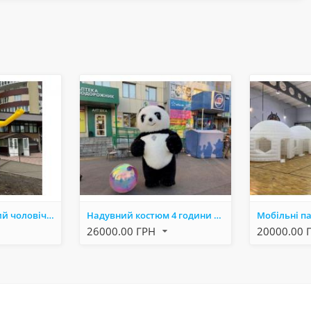
Зазивало надувний чоловічок. Вулична реклама бюджетна, мобільна, багаторазова. 3.4 метри
Надувний костюм 4 години безперервної роботи, Ювілеї, свята, реклама. 2.6 м
26000.00 ГРН
20000.00 