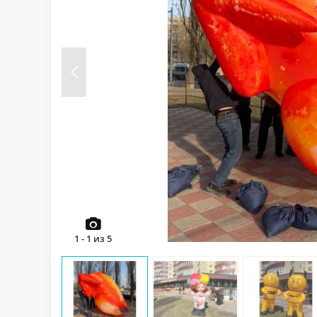
Prev
1
-
1
из
5