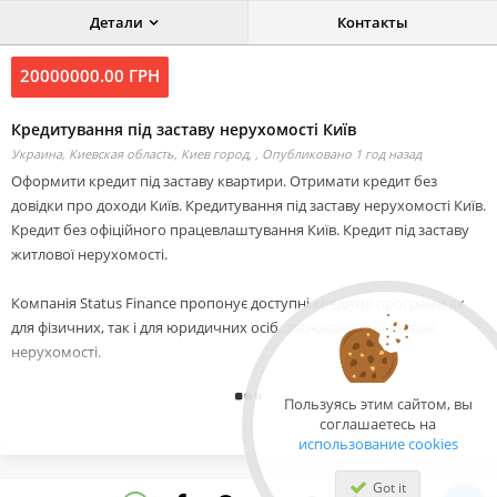
Детали
Контакты
20000000.00 ГРН
Кредитування під заставу нерухомості Київ
Украина, Киевская область, Киев город, ,
Опубликовано 1 год назад
Оформити кредит під заставу квартири. Отримати кредит без
довідки про доходи Київ. Кредитування під заставу нерухомості Київ.
Кредит без офіційного працевлаштування Київ. Кредит під заставу
житлової нерухомості.
Компанія Status Finance пропонує доступні кредитні програми як
для фізичних, так і для юридичних осіб, заснованих на заставі
нерухомості.
Головні умови кредитування:
Пользуясь этим сайтом, вы
соглашаетесь на
-Позика у розмірі від 20 000 до 20 000 000 грн
использование cookies
-Видаємо до 80% від ринкової вартості об’єкта
-Ставка 1,5% на місяць, фіксована на весь період
Got it