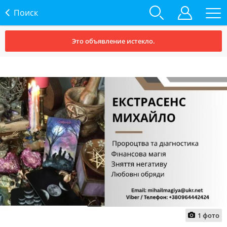
Поиск
Это объявление истекло.
1
фото