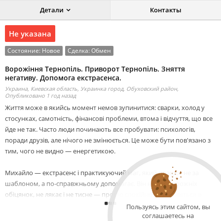
Детали
Контакты
Не указана
Состояние:
Новое
Сделка:
Обмен
Ворожіння Тернопіль. Приворот Тернопіль. Зняття
негативу. Допомога екстрасенса.
Украина, Киевская область, Украинка город, Обуховский район,
Опубликовано 1 год назад
Життя може в якийсь момент немов зупинитися: сварки, холод у
стосунках, самотність, фінансові проблеми, втома і відчуття, що все
йде не так. Часто люди починають все пробувати: психологів,
поради друзів, але нічого не змінюється. Це може бути пов'язано з
тим, чого не видно — енергетикою.
Михайло — екстрасенс і практикуючий маг, який працює не за
шаблоном, а по-справжньому допомагає. Він не дає порожніх
обіцянок, не лякає і не тисне — просто спокійно розбирається в
ситуації і робить свою роботу. Його мета — не просто «прибрати
Пользуясь этим сайтом, вы
соглашаетесь на
проблему», а дати людині можливість вийти на новий, світлий етап