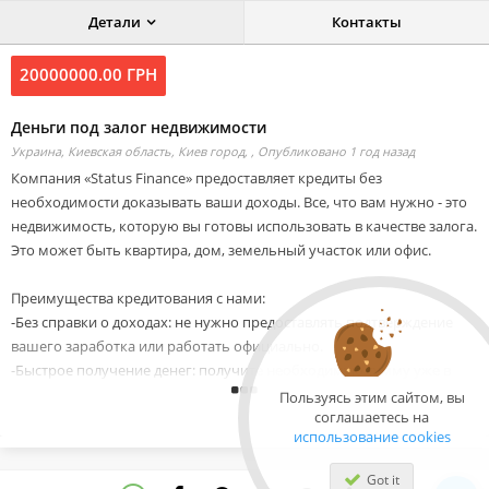
Детали
Контакты
20000000.00 ГРН
Деньги под залог недвижимости
Украина, Киевская область, Киев город, ,
Опубликовано 1 год назад
Компания «Status Finance» предоставляет кредиты без
необходимости доказывать ваши доходы. Все, что вам нужно - это
недвижимость, которую вы готовы использовать в качестве залога.
Это может быть квартира, дом, земельный участок или офис.
Преимущества кредитования с нами:
-Без справки о доходах: не нужно предоставлять подтверждение
вашего заработка или работать официально.
-Быстрое получение денег: получите необходимую сумму уже в
день обращения, без сложных проверок и банковских процедур.
Пользуясь этим сайтом, вы
соглашаетесь на
-Гибкие условия: кредиты до 80% от стоимости вашей
использование cookies
недвижимости с возможностью досрочного погашения без
штрафов.
Got it