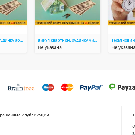
Викуп квартири, будинку або комерційного об’єкта за один день Київ.
Викуп квартири, будинку чи комерційного об’єкта за 1 день у Києві.
Не указана
Не указан
апрещенные к публикации
К
О
З