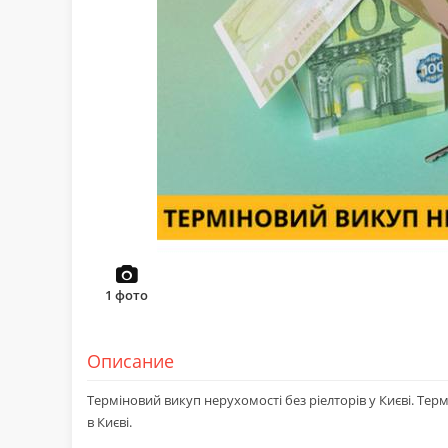
1
фото
Описание
Терміновий викуп нерухомості без ріелторів у Києві. Тер
в Києві.