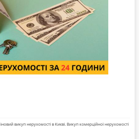
міновий викуп нерухомості в Києві. Викуп комерційної нерухомості