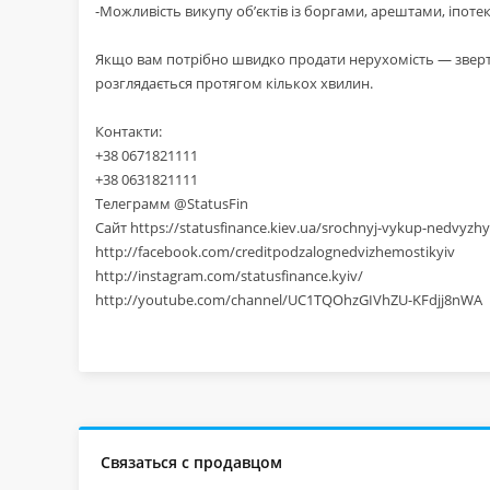
-Можливість викупу об’єктів із боргами, арештами, іпот
Якщо вам потрібно швидко продати нерухомість — зверта
розглядається протягом кількох хвилин.
Контакти:
+38 0671821111
+38 0631821111
Телеграмм @StatusFin
Сайт https://statusfinance.kiev.ua/srochnyj-vykup-nedvyzh
http://facebook.com/creditpodzalognedvizhemostikyiv
http://instagram.com/statusfinance.kyiv/
http://youtube.com/channel/UC1TQOhzGIVhZU-KFdjj8nWA
Связаться с продавцом