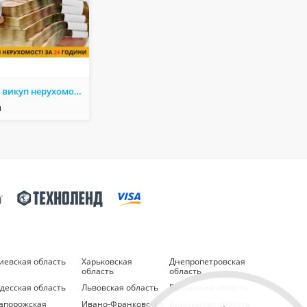
Терміновий викуп нерухомості без ріелторів — швидко і вигідно.
а
иевская область
Харьковская
Днепропетровская
область
область
десская область
Львовская область
Волынская область
апорожская
Ивано-Франковская
Винницкая область