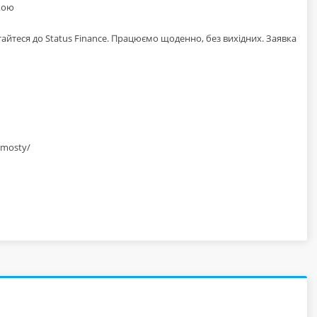
екою
йтеся до Status Finance. Працюємо щоденно, без вихідних. Заявка
ymosty/