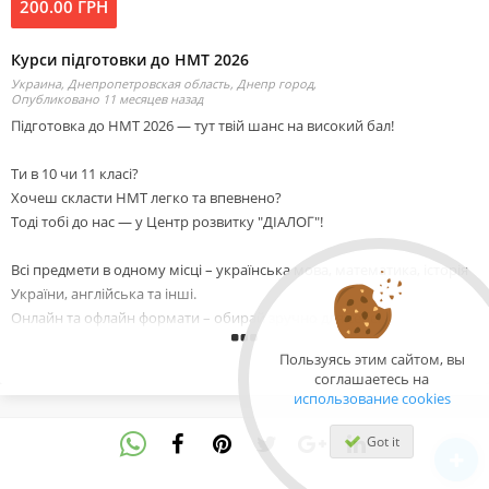
200.00 ГРН
Курси підготовки до НМТ 2026
Украина, Днепропетровская область, Днепр город,
Опубликовано 11 месяцев назад
Підготовка до НМТ 2026 — тут твій шанс на високий бал!
Ти в 10 чи 11 класі?
Хочеш скласти НМТ легко та впевнено?
Тоді тобі до нас — у Центр розвитку "ДІАЛОГ"!
Всі предмети в одному місці – українська мова, математика, історія
України, англійська та інші.
Онлайн та офлайн формати – обирай зручно для себе.
Супер-викладачі з 18-річним досвідом, які знають, як пояснити
Пользуясь этим сайтом, вы
складне просто.
соглашаетесь на
Гарантія результату – ми працюємо так, щоб ти пишався своїми
использование cookies
балами!
Офіси в Дніпрі та Кам’янському – завжди поруч з тобою.
Got it
Ми готуємо не лише до іспиту, ми вчимо вчитися!