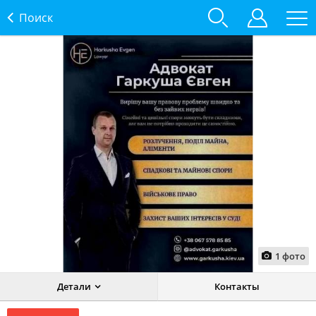
Поиск
1
фото
Детали
Контакты