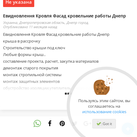
Не указана
Евидновлення Кровля Фасад кровельние работы Днепр
Украина, Днепропетровская область, Днепр город,
Опубликовано 11 месяцев назад
Евидновлення Кровля Фасад кровельние работы Днепр
крыша в рассрочку
Строительство крыши под ключ
Любые формы крыш..
составление проекта, расчет, закупка материалов
демонтаж старого покрытия
монтаж стропильной системы
монтаж защитных элементов
обустройство изоляции,утеплитель, гидро-пароизоляция
монтаж кровельного покрытия,металлочерепица, композитная
Пользуясь этим сайтом, вы
черепица, керамочерепица.
соглашаетесь на
Шиферная кровля
использование cookies
Монтаж профнастила на крышу
Реконструкция крыш
Got it
Ссылка на видео: https://www.youtube.com/shorts/piys7HTg75w