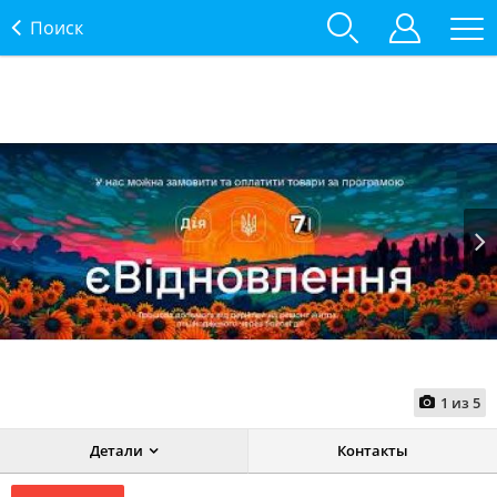
Поиск
Prev
Next
1
из
5
Детали
Контакты