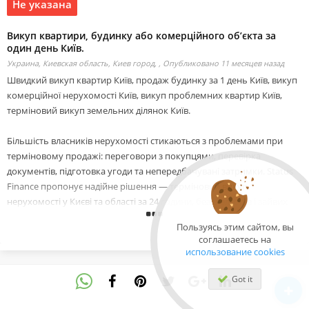
Не указана
Викуп квартири, будинку або комерційного об’єкта за
один день Київ.
Украина, Киевская область, Киев город, ,
Опубликовано 11 месяцев назад
Швидкий викуп квартир Київ, продаж будинку за 1 день Київ, викуп
комерційної нерухомості Київ, викуп проблемних квартир Київ,
терміновий викуп земельних ділянок Київ.
Більшість власників нерухомості стикаються з проблемами при
терміновому продажі: переговори з покупцями, перевірка
документів, підготовка угоди та непередбачувані затримки. Status
Finance пропонує надійне рішення — терміновий викуп
нерухомості у Києві та області за 24 години, без ріелторів і зайвих
витрат часу.
Пользуясь этим сайтом, вы
соглашаетесь на
Ми викуповуємо:
использование cookies
-Квартири будь-якого стану та планування
-Приватні будинки, дачі, котеджі
Got it
-Комерційні приміщення: офіси, склади, магазини
-Земельні ділянки та проблемні об’єкти