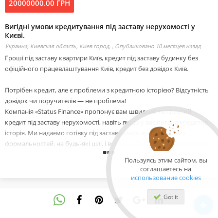
20000000.00 ГРН
Вигідні умови кредитування під заставу нерухомості у
Києві.
Украина, Киевская область, Киев город, ,
Опубликовано 10 месяцев назад
Гроші під заставу квартири Київ, кредит під заставу будинку без
офіційного працевлаштування Київ, кредит без довідок Київ.
Потрібен кредит, але є проблеми з кредитною історією? Відсутність
довідок чи поручителів — не проблема!
Компанія «Status Finance» пропонує вам швидкий та простий
кредит під заставу нерухомості, навіть якщо у вас погана кредитна
історія. Ми надаємо готівку під заставу квартири без зайвих
формальностей, на будь-які цілі, і все це — без довідок про доходи
та поручителів.
Пользуясь этим сайтом, вы
соглашаетесь на
Наші переваги:
использование cookies
-Швидке погодження позики — всього за 7 хвилин.
-Простота оформлення — мінімум документів, лише паспорт, ІПН та
Got it
документи на майно.