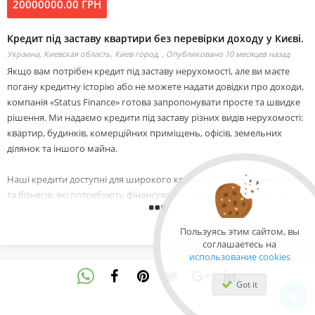
20000000.00 ГРН
Кредит під заставу квартири без перевірки доходу у Києві.
Украина, Киевская область, Киев город, ,
Опубликовано 10 месяцев назад
Якщо вам потрібен кредит під заставу нерухомості, але ви маєте
погану кредитну історію або не можете надати довідки про доходи,
компанія «Status Finance» готова запропонувати просте та швидке
рішення. Ми надаємо кредити під заставу різних видів нерухомості:
квартир, будинків, комерційних приміщень, офісів, земельних
ділянок та іншого майна.
Наші кредити доступні для широкого кола клієнтів — фізичних осіб
та бізнесів, які потребують фінансування на будь-які цілі. Вам не
потрібно турбуватися про довідки, поручителів чи складні
перевірки. Все, що потрібно для оформлення кредиту, — це
Пользуясь этим сайтом, вы
мінімальний пакет документів: паспорт, ІПН та правовстановлюючі
соглашаетесь на
документи на заставу.
использование cookies
Got it
Основні переваги нашого кредитування:
-Видача до 80% від ринкової вартості вашої нерухомості