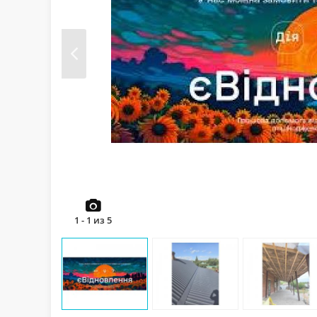
Prev
1
-
1
из
5