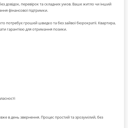
 без довідок, перевірок та складних умов. Ваше житло чи інший
ання фінансової підтримки.
то потребує грошей швидко та без зайвої бюрократії. Квартира,
тати гарантією для отримання позики.
власності
вже в день звернення. Процес простий та зрозумілий, без