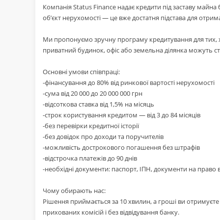
Компанія Status Finance надає кредити під заставу майна
об’єкт нерухомості — це вже достатня підстава для отрим
Ми пропонуємо зручну програму кредитування для тих, х
приватний будинок, офіс або земельна ділянка можуть с
Основні умови співпраці:
-фінансування до 80% від ринкової вартості нерухомості
-сума від 20 000 до 20 000 000 грн
-відсоткова ставка від 1,5% на місяць
-строк користування кредитом — від 3 до 84 місяців
-без перевірки кредитної історії
-без довідок про доходи та поручителів
-можливість дострокового погашення без штрафів
-відстрочка платежів до 90 днів
-необхідні документи: паспорт, ІПН, документи на право 
Чому обирають нас:
Рішення приймається за 10 хвилин, а гроші ви отримуєте 
прихованих комісій і без відвідування банку.