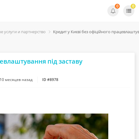
0
0
е услуги и партнерство
Кредит у Києві без офіційного працевлаштув
цевлаштування під заставу
10 месяцев назад
ID #8978