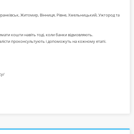
о-Франківськ, Житомир, Вінниця, Рівне, Хмельницький, Ужгород та
имати кошти навіть тоді, коли банки відмовляють.
іалісти проконсультують і допоможуть на кожному етапі.
ty/