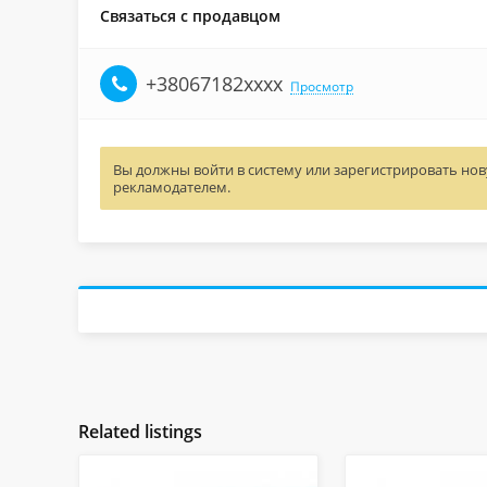
Связаться с продавцом
‎+38067182xxxx
Просмотр
Вы должны войти в систему или зарегистрировать нову
рекламодателем.
Related listings