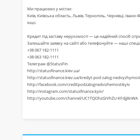
Ми працюємо у містах:
Київ, Київська область, Львів, Тернопіль, Чернівці, Іван
інші.
Кредит під заставу нерухомості — це надійний спосіб отр
Залишайте заявку на сайті або телефонуйте — наші спец
+38 067 182-1111
+38 063 182-1111
Телеграм @StatusFin
http://statusfinance.kiev.ua/
http://statusfinance.kiev.ua/kredyt-pod-zalog-nedvyzhymos
http://facebook.com/creditpodzalognedvizhemostikyiv
http://instagram.com/statusfinance.kyiv/
http://youtube.com/channel/UC1TQOhzGIVhZU-KFdjj8nWA