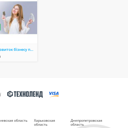
Гроші на розвиток бізнесу під заставу нерухомості до 30 000 000
а
иевская область
Харьковская
Днепропетровская
область
область