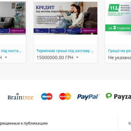
Офіційний кредит під заставу нерухомості у Києві.
Термінові гроші під заставу квартири, будинку чи землі Київ.
РН
15000000.00 ГРН
Не указан
апрещенные к публикации
К