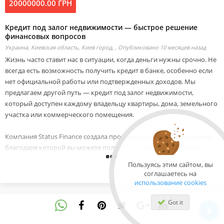
20000000.00 ГРН
Кредит под залог недвижимости — быстрое решение
финансовых вопросов
Украина, Киевская область, Киев город, ,
Опубликовано 10 месяцев назад
Жизнь часто ставит нас в ситуации, когда деньги нужны срочно. Не
всегда есть возможность получить кредит в банке, особенно если
нет официальной работы или подтвержденных доходов. Мы
предлагаем другой путь — кредит под залог недвижимости,
который доступен каждому владельцу квартиры, дома, земельного
участка или коммерческого помещения.
Компания Status Finance создала простую и понятную программу,
благодаря которой вы можете получить необходимую сумму без
долгих проверок и лишних требований. Главное условие —
Пользуясь этим сайтом, вы
наличие недвижимости, которая становится залогом вашего займа.
соглашаетесь на
использование cookies
Наши условия:
-сумма кредита от 20 000 до 20 000 000 грн
Got it
-финансирование до 80% рыночной стоимости имущества