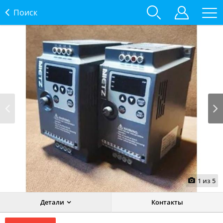
Поиск
Prev
Next
1
из
5
Детали
Контакты