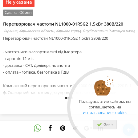
Не указана
Сделка:
Обмен
Перетворювач частоти NL1000-01R5G2 1,5кВт 380B/220
Украина, Харьковская область, Харьков город,
Опубликовано 9 месяцев назад
Перетворювач частоти NL1000-01R5G2 1,5кВт 380B/220
- частотники в ассортименті від імортера
- гарантія 12 міс.
- доставка - САТ, Делівері, новпочта
- оплата - готівка, безготівка з ПДВ
Компактний перетворювач частоти NL1000-01R5G2 1,5 кВт, 220 В, 1
ф. Скалярний частотник для управління електродвигунами
верстатів, сільськогосподарським обладнанням, воротами,
Пользуясь этим сайтом, вы
транспортером, обертачами, міксерами, вентиляторами та
соглашаетесь на
использование cookies
насосами, іншими пристроями, що не потребують векторного
управління, малої потужності (до 2,2 кВт).
Got it
Перевантаження - 150% (1 хв).
Режими роботи: – скалярний (V/F);