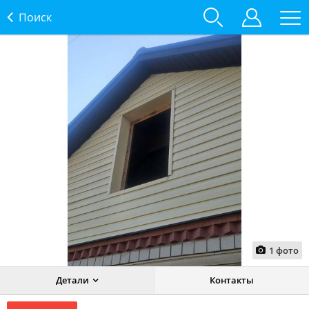
Поиск
1
фото
Детали
Контакты