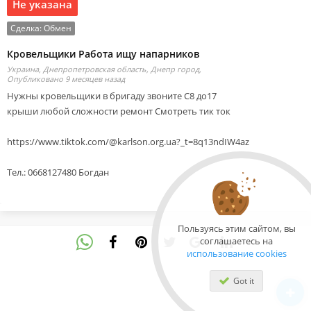
Не указана
Сделка:
Обмен
Кровельщики Работа ищу напарников
Украина, Днепропетровская область, Днепр город,
Опубликовано 9 месяцев назад
Нужны кровельщики в бригаду звоните С8 до17
крыши любой сложности ремонт Смотреть тик ток
https://www.tiktok.com/@karlson.org.ua?_t=8q13ndIW4az
Тел.: 0668127480 Богдан
Пользуясь этим сайтом, вы
соглашаетесь на
использование cookies
Got it