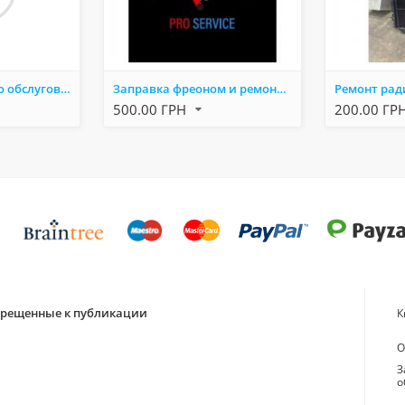
Станція технічного обслуговування автомобілів СТО
Заправка фреоном и ремонт кoндиционера авто.
500.00 ГРН
200.00 ГР
апрещенные к публикации
К
О
З
о