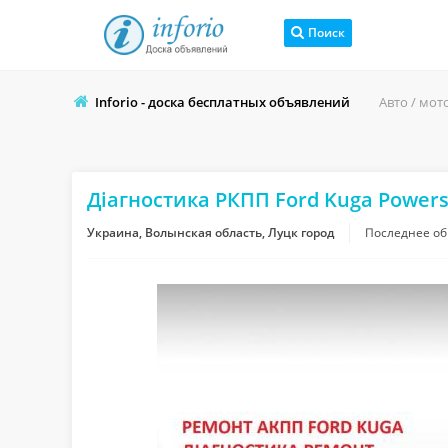
Поиск
Inforio - доска бесплатных объявлений
Авто / мот
Діагностика РКПП Ford Kuga Powers
Украина, Волынская область, Луцк город
Последнее о