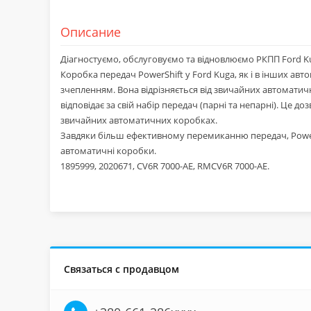
Описание
Діагностуємо, обслуговуємо та відновлюємо РКПП Ford Ku
Коробка передач PowerShift у Ford Kuga, як і в інших а
зчепленням. Вона відрізняється від звичайних автоматич
відповідає за свій набір передач (парні та непарні). Це 
звичайних автоматичних коробках.
Завдяки більш ефективному перемиканню передач, Power
автоматичні коробки.
1895999, 2020671, CV6R 7000-AE, RMCV6R 7000-AE.
Связаться с продавцом