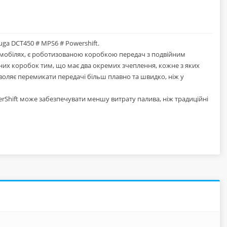
ga DCT450 # MPS6 # Powershift.
втомобілях, є роботизованою коробкою передач з подвійним
них коробок тим, що має два окремих зчеплення, кожне з яких
дозволяє перемикати передачі більш плавно та швидко, ніж у
Shift може забезпечувати меншу витрату палива, ніж традиційні