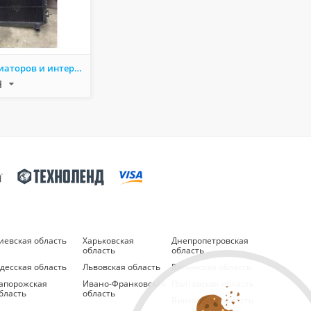
Ремонт радиаторов и интеркулеров для грузовой, легковой и спецтехники.
Н
иевская область
Харьковская
Днепропетровская
область
область
десская область
Львовская область
Волынская область
апорожская
Ивано-Франковская
Полтавская область
бласть
область
Винницкая область