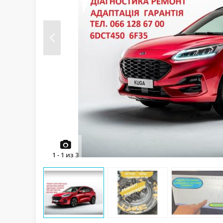
Prev
1
-
1
из
3