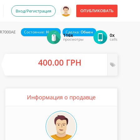
ОПУБЛИКОВАТЬ
Вход/Регистрация
6R7000AE
Состояние:
Новое
Сделка:
Обмен
116x
0x
просмотры
calls
400.00 ГРН
Информация о продавце