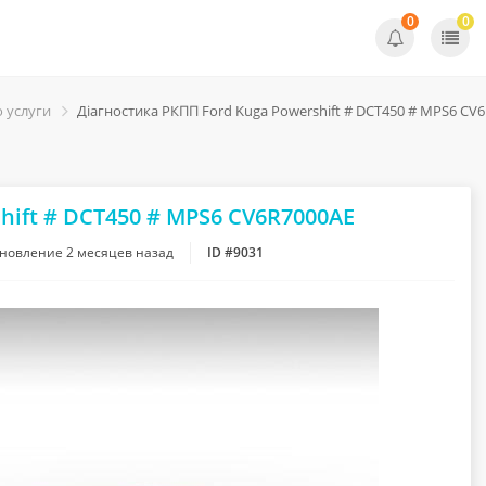
0
0
о услуги
Діагностика РКПП Ford Kuga Powershift # DCT450 # MPS6 CV
hift # DCT450 # MPS6 CV6R7000AE
бновление
2 месяцев назад
ID #9031