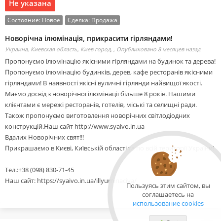
Не указана
Состояние:
Новое
Сделка:
Продажа
Новорічна ілюмінація, прикрасити гірляндами!
Украина, Киевская область, Киев город, ,
Опубликовано 8 месяцев назад
Пропонуємо ілюмінацію якісними гірляндами на будинок та дерева!
Пропонуємо ілюмінацію будинків, дерев, кафе ресторанів якісними
гірляндами! В наявності якісні вуличні гірлянди найвищої якості.
Маємо досвід з новорічної ілюмінації більше 8 років. Нашими
клієнтами є мережі ресторанів, готелів, міські та селищні ради.
Також пропонуємо виготовлення новорічних світлодіодних
конструкцій.Наш сайт http://www.syaivo.in.ua
Вдалих Новорічних свят!!!
Прикрашаємо в Києві, Київській області та по всій території України!
Тел.:+38 (098) 830-71-45
Наш сайт: https://syaivo.in.ua/illyuminaciya/
Пользуясь этим сайтом, вы
соглашаетесь на
использование cookies