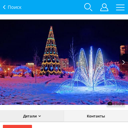
Поиск
Prev
Next
1
из
5
Детали
Контакты