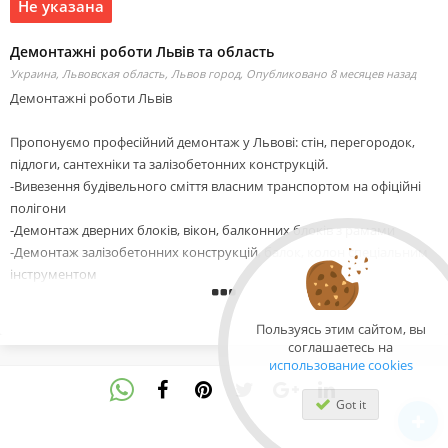
Не указана
Демонтажні роботи Львів та область
Украина, Львовская область, Львов город,
Опубликовано 8 месяцев назад
Демонтажні роботи Львів
Пропонуємо професійний демонтаж у Львові: стін, перегородок,
підлоги, сантехніки та залізобетонних конструкцій.
-Вивезення будівельного сміття власним транспортом на офіційні
полігони
-Демонтаж дверних блоків, вікон, балконних блоків з рамами
-Демонтаж залізобетонних конструкцій, балок, колон спеціальним
інструментом
-Зняття плитки, шпалер, штукатурки, навісних та натяжних стель
-Демонтаж всіх видів підлогових покриттів: паркет, ламінат, плитка,
Пользуясь этим сайтом, вы
стяжка
соглашаетесь на
-Демонтаж ванн, душових кабін, унітазів, труб опалення та
использование cookies
водопостачання
Got it
-Професійний демонтаж несучих та не несучих стін, перегородок з
різних матеріалів