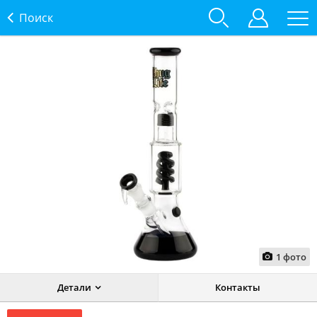
Поиск
1
фото
Детали
Контакты