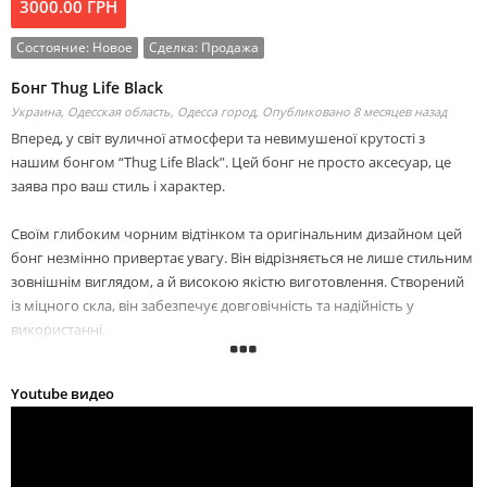
3000.00 ГРН
Состояние:
Новое
Сделка:
Продажа
Бонг Thug Life Black
Украина, Одесская область, Одесса город,
Опубликовано 8 месяцев назад
Вперед, у світ вуличної атмосфери та невимушеної крутості з
нашим бонгом “Thug Life Black”. Цей бонг не просто аксесуар, це
заява про ваш стиль і характер.
Своїм глибоким чорним відтінком та оригінальним дизайном цей
бонг незмінно привертає увагу. Він відрізняється не лише стильним
зовнішнім виглядом, а й високою якістю виготовлення. Створений
із міцного скла, він забезпечує довговічність та надійність у
використанні.
Кожна деталь бонга Thug Life Black продумана до дрібниць для
Youtube видео
вашої зручності. Вигини його форми забезпечують комфорт при
курінні, а широка колбова основа гарантує стабільність під час
використання.