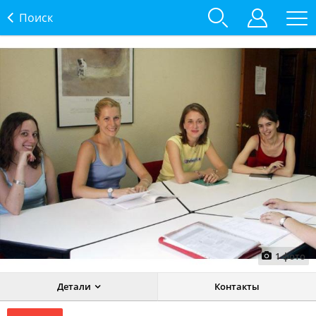
Поиск
1
фото
Детали
Контакты