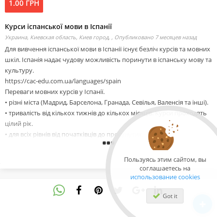
1.00 ГРН
Курси іспанської мови в Іспанії
Украина, Киевская область, Киев город, ,
Опубликовано 7 месяцев назад
Для вивчення іспанської мови в Іспанії існує безліч курсів та мовних
шкіл. Іспанія надає чудову можливість поринути в іспанську мову та
культуру.
https://cac-edu.com.ua/languages/spain
Переваги мовних курсів у Іспанії.
• різні міста (Мадрид, Барселона, Гранада, Севілья, Валенсія та інші).
• тривалість від кількох тижнів до кількох місяців. Курси проходять
цілий рік.
• для всіх рівнів від початківців до просунутих.
• маленькі групи для інтенсивнішого навчання.
• після закінчення курсу видається сертифікат
Пользуясь этим сайтом, вы
• різноманітна культурна програма та екскурсії.
соглашаетесь на
• можливість подорожувати та досліджувати Іспанію у вільний час.
использование cookies
Got it