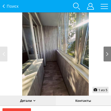
Поиск
Prev
Next
1
из
5
Детали
Контакты