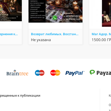
Гадання Таро, повернення коханих, зняття негативу. Сильна магічна допомога у Києві.
Возврат любимых. Восстановить отношения. Приворот. Снять негатив.
Не указана
1500.00 Г
апрещенные к публикации
К
О
З