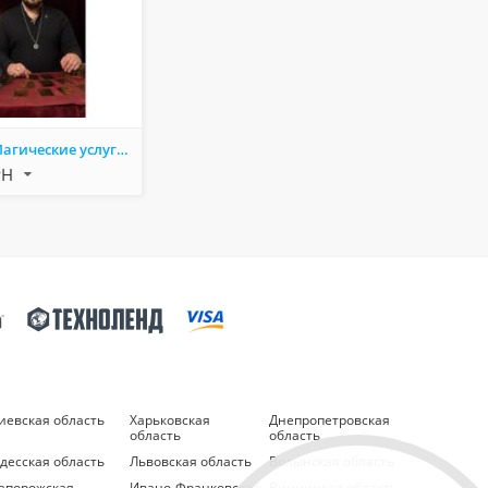
Маг Адор. Магические услуги. Сергей Кобзарь. Киев.
РН
иевская область
Харьковская
Днепропетровская
область
область
десская область
Львовская область
Волынская область
апорожская
Ивано-Франковская
Винницкая область