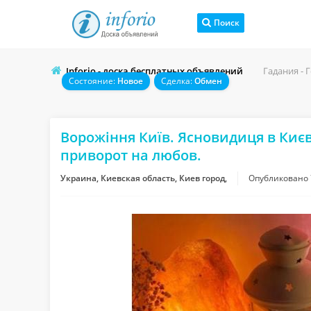
Поиск
Inforio - доска бесплатных объявлений
Гадания - 
Состояние:
Новое
Сделка:
Обмен
Ворожіння Київ. Ясновидиця в Києві.
приворот на любов.
Украина, Киевская область, Киев город,
Опубликовано