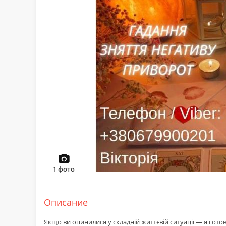
1
фото
Описание
Якщо ви опинилися у складній життєвій ситуації — я гото