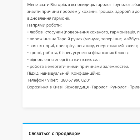
Мене звати Вікторія, я ясновидиця, таролог і рунолог з 
знайти причини проблем у коханні, грошах, здоров’ї й д
відновлення гармонії.
Напрями роботи:
• любов і стосунки (повернення коханого, гармонізація, 
• ворожіння на Таро й рунах (минуле, теперішнє, майбутн
• зняття порчі, пристріту, негативу, енергетичний захист;
• гроші, робота, бізнес, усунення фінансових блоків;
• відновлення енергії та життєвих сил;
• робота з енергетичними причинами залежностей.
Підхід індивідуальний. Конфіденційно.
Телефон / Viber: +380 67 990 02 01
Ворожіння в Києві · Ясновидиця · Таролог · Рунолог · При
Связаться с продавцом