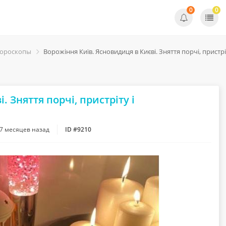
0
0
Гороскопы
Ворожіння Київ. Ясновидиця в Києві. Зняття порчі, пристр
 Зняття порчі, пристріту і
7 месяцев назад
ID #9210