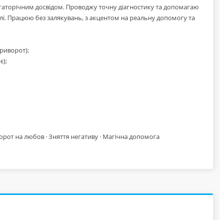
багаторічним досвідом. Проводжу точну діагностику та допомагаю
олі. Працюю без залякувань, з акцентом на реальну допомогу та
приворот);
є);
ворот на любов · Зняття негативу · Магічна допомога