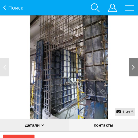
Поиск
Prev
Next
1
из
5
Детали
Контакты