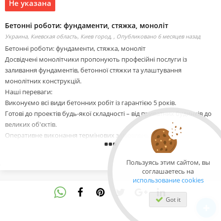
Не указана
Бетонні роботи: фундаменти, стяжка, моноліт
Украина, Киевская область, Киев город, ,
Опубликовано 6 месяцев назад
Бетонні роботи: фундаменти, стяжка, моноліт
Досвідчені монолітчики пропонують професійні послуги із
заливання фундаментів, бетонної стяжки та улаштування
монолітних конструкцій.
Наші переваги:
Виконуємо всі види бетонних робіт із гарантією 5 років.
Готові до проектів будь-якої складності – від приватних будинків до
великих об'єктів.
Оперативне виконання термінових замовлень.
Фіксована вартість проекту, допомога в закупівлі матеріалів за
оптовими цінами.
Пользуясь этим сайтом, вы
Працюємо через ФОП або ТОВ, є ліцензія на всі види робіт.
соглашаетесь на
Безкоштовна консультація та прорахунок вартості.
использование cookies
Види робіт:
Got it
Фундаменти: стрічкові, плитні, пальові, заглиблені.
Бетонна стяжка: вирівнювання підлог для міцного та рівного