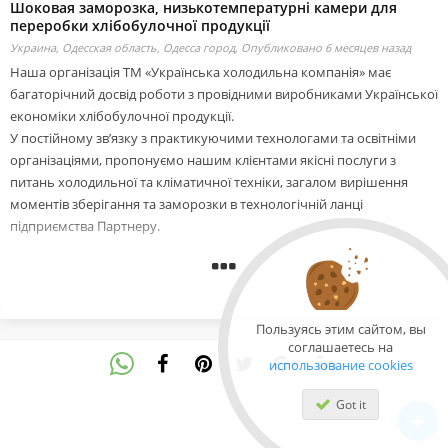
Шоковая заморозка, низькотемпературні камери для
переробки хлібобулочної продукції
Украина, Одесская область, Одесса город,
Опубликовано 6 месяцев назад
Наша організація ТМ «Українська холодильна компанія» має
багаторічний досвід роботи з провідними виробниками Української
економіки хлібобулочної продукції.
У постійному зв’язку з практикуючими технологами та освітніми
організаціями, пропонуємо нашим клієнтами якісні послуги з
питань холодильної та кліматичної техніки, загалом вирішення
моментів зберігання та заморозки в технологічній ланці
підприємства Партнеру.
Наші інформаційні послуг
-консалтинг
-аналіз технологічних навантажень
Пользуясь этим сайтом, вы
-правильний підбір технічного завдання для інженерів,підрядників.
соглашаетесь на
-аналіз ціни майбутніх витрат для обслуговування і використання
использование cookies
електроенергії.
Got it
Наші інженерні послуги
-технічні розробки (передовий світовий досвід)