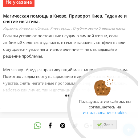
Не указана
Магическая помощь в Киеве. Приворот Киев. Гадание и
снятие негатива.
Украина, Киевская область, Киев город, ,
Опубликовано 5 месяцев назад
Если вы устали от постоянных неудач в личной жизни, если
любимый человек отдалился, в семье начались конфликты или
ощущается чужое негативное влияние — не откладывайте
решение проблемы.
Меня зовут Арида, я практикующий маг с многолетним опытом.
Помогаю людям вернуть гармонию в личной жизни, восстановить
чувства, снять негативные программы и энергетические блоки.
Работаю как лично, так и дистанционно по фотографии —
независимо от вашего города и страны.
Пользуясь этим сайтом, вы
соглашаетесь на
Я помогаю в таких ситуациях:
использование cookies
-Провожу любовный приворот, в том числе по фото;
-Возвращаю мужа, жену или любимого человека;
Got it
-Восстанавливаю чувства и укрепляю отношения в браке;
-Устраняю соперницу или соперника;