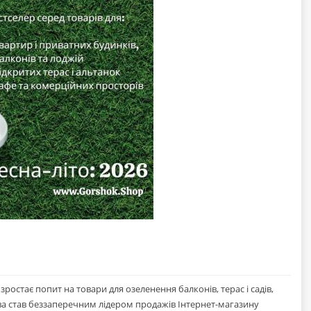
зростає попит на товари для озеленення балконів, терас і садів,
ва став беззаперечним лідером продажів Інтернет-магазину