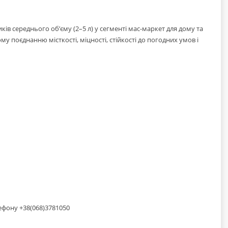
ів середнього об’єму (2–5 л) у сегменті мас-маркет для дому та
 поєднанню місткості, міцності, стійкості до погодних умов і
ефону +38(068)3781050