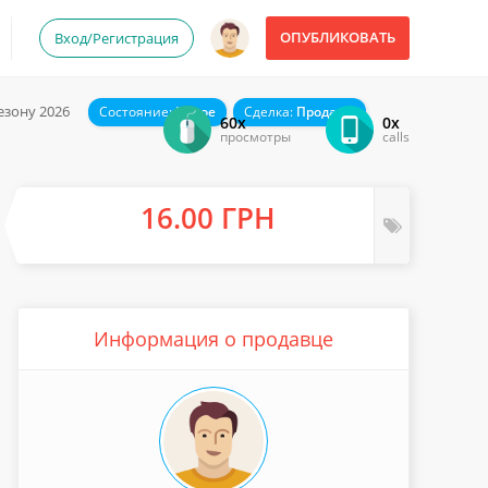
ОПУБЛИКОВАТЬ
Вход/Регистрация
езону 2026
Состояние:
Новое
Сделка:
Продажа
60x
0x
просмотры
calls
16.00 ГРН
Информация о продавце