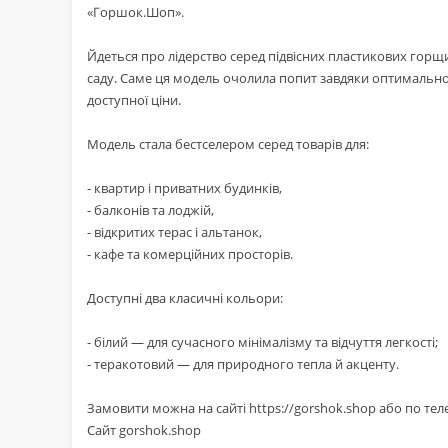
«Горшок.Шоп».
Йдеться про лідерство серед підвісних пластикових горщик
саду. Саме ця модель очолила попит завдяки оптимальному
доступної ціни.
Модель стала бестселером серед товарів для:
- квартир і приватних будинків,
- балконів та лоджій,
- відкритих терас і альтанок,
- кафе та комерційних просторів.
Доступні два класичні кольори:
- білий — для сучасного мінімалізму та відчуття легкості;
- теракотовий — для природного тепла й акценту.
Замовити можна на сайті https://gorshok.shop або по тел
Сайт gorshok.shop