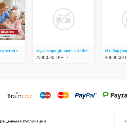
Робота для жінок в Австрії та Німеччині: ваш крок до стабільного майбутнього!
Шукаю працівників в майстерню з навчанням
25000.00 ГРН
40000.00 
апрещенные к публикации
К