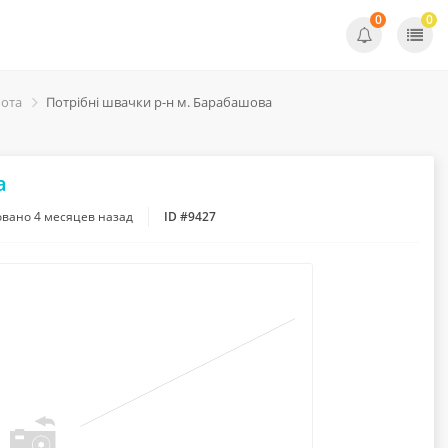
0
0
бота
Потрібні швачки р-н м. Барабашова
а
овано
4 месяцев назад
ID #9427