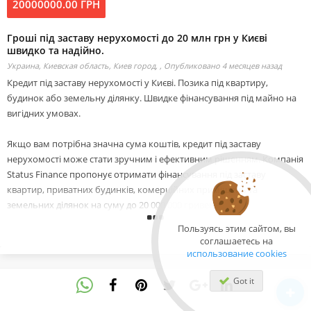
20000000.00 ГРН
Гроші під заставу нерухомості до 20 млн грн у Києві
швидко та надійно.
Украина, Киевская область, Киев город, ,
Опубликовано 4 месяцев назад
Кредит під заставу нерухомості у Києві. Позика під квартиру,
будинок або земельну ділянку. Швидке фінансування під майно на
вигідних умовах.
Якщо вам потрібна значна сума коштів, кредит під заставу
нерухомості може стати зручним і ефективним рішенням. Компанія
Status Finance пропонує отримати фінансування під заставу
квартир, приватних будинків, комерційних приміщень та
земельних ділянок на суму до 20 000 000 гривень.
Пользуясь этим сайтом, вы
Ми працюємо для того, щоб клієнти могли швидко вирішити свої
соглашаетесь на
фінансові питання. Наша команда має досвід у сфері кредитування
использование cookies
та пропонує зрозумілі і прозорі умови співпраці. Кожна заявка
розглядається індивідуально, що дозволяє підібрати оптимальні
Got it
умови кредитування.