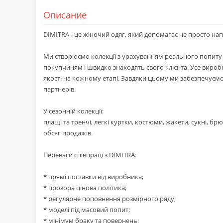
Описание
DIMITRA - це жіночий одяг, який допомагає не просто на
Ми створюємо колекції з урахуванням реального попиту 
покупчиням і швидко знаходять свого клієнта. Усе виро
якості на кожному етапі. Завдяки цьому ми забезпечуємо 
партнерів.
У сезонній колекції:
плащі та тренчі, легкі куртки, костюми, жакети, сукні, бр
обсяг продажів.
Переваги співпраці з DIMITRA:
* прямі поставки від виробника;
* прозора цінова політика;
* регулярне поповнення розмірного ряду;
* моделі під масовий попит;
* мінімум браку та повернень;