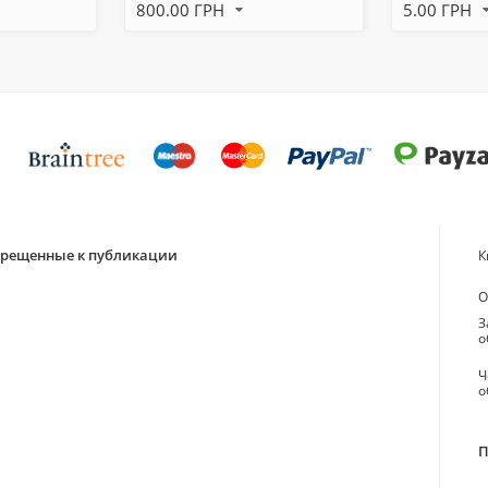
800.00 ГРН
5.00 ГРН
апрещенные к публикации
К
О
З
о
Ч
о
П