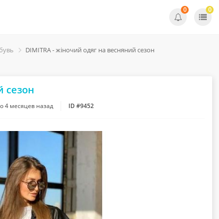
0
0
обувь
DIMITRA - жіночий одяг на весняний сезон
й сезон
но
4 месяцев назад
ID #9452