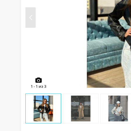
Prev
1
-
1
из
3