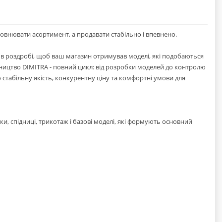
повнювати асортимент, а продавати стабільно і впевнено.
в роздробі, щоб ваш магазин отримував моделі, які подобаються
бництво DIMITRA - повний цикл: від розробки моделей до контролю
стабільну якість, конкурентну ціну та комфортні умови для
юки, спідниці, трикотаж і базові моделі, які формують основний