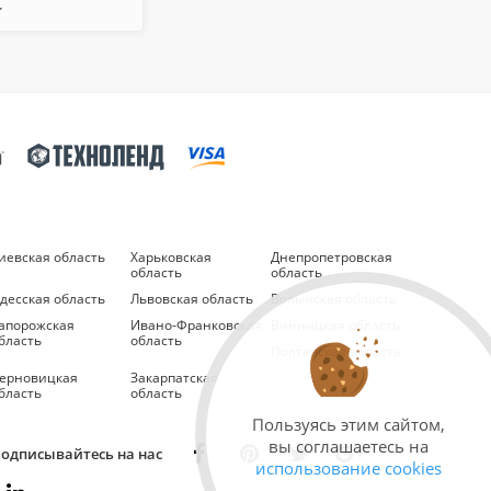
иевская область
Харьковская
Днепропетровская
область
область
десская область
Львовская область
Волынская область
апорожская
Ивано-Франковская
Винницкая область
бласть
область
Полтавская область
ерновицкая
Закарпатская
бласть
область
Пользуясь этим сайтом,
вы соглашаетесь на
одписывайтесь на нас
использование cookies