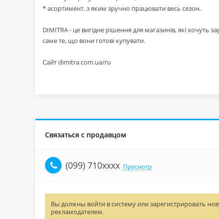
* асортимент, з яким зручно працювати весь сезон.
DIMITRA - це вигідне рішення для магазинів, які хочуть 
саме те, що вони готові купувати.
Сайт dimitra.com.ua/ru
Связаться с продавцом
(099) 710xxxx
Просмотр
Вы должны войти в систему или зарегистрировать нову
рекламодателем.