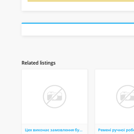
Related listings
Цех виконає замовлення будь якоЇ складності.