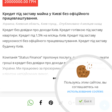
20000000.00 ГРН
Кредит під заставу майна у Києві без офіційного
працевлаштування.
Украина, Киевская область, Киев город, ,
Опубликовано 4 месяцев назад
Кредит без довідки про доходи Київ. Кредит готівкою під заставу
квартири. Кредит під 1,5% на місяць Київ. Кредит під заставу
нерухомості без офіційного працевлаштування. Кредит під заставу
будинку Київ.
Компанія “Status Finance” пропонує послугу, яка дозволяє отримати
гроші в кредит без довідки про доходи в Києві та інших регіонах
України. Ми працюємо за прозорими умовами і не ставимо перед
клієнтом непідйомних вимог.
Пользуясь этим сайтом, вы
Основні умови:
соглашаетесь на
-Сума кредиту: від 20 000 до 20 000 000 грн
использование cookies
-Видаємо до 80% від ринкової вартості об'єкта
-Фіксована ставка 1,5% на місяць
Got it
-Гнучкий термін кредитування від 3 до 84 місяців