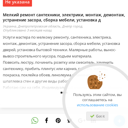
Не указана
Мелкий ремонт сантехники, электрики, монтаж, демонтаж,
устранение засора, сборка мебели, установка д
Украина, Днепропетровская область, Днепр город,
Опубликовано 3 месяцев назад
Услуги мастера по мелкому ремонту, сантехника, электрика,
монтаж, демонтаж, устранение засора, сборка мебели, установка
дверей, установка бытовой техники. Малярные работы, вынос-
вывоз строительного мусора, подъем материала.
Повесить люстру, починить розетку или смеситель, заменить
сантехнику, прибить плинтус или карниз, собрать мебель,
покраска, поклейка обоев, линолеума и ламината, откосы,
шпатлевка стен и другие виды работ.
Работаю сам на себя. Индивидуальный подход к каждому клиенту,
надёжность, честность и ответственность.
Пользуясь этим сайтом, вы
соглашаетесь на
Звоните, буду рад помочь.
использование cookies
Сайт: https://krov-service.com.ua/
Got it
Тел.: 0934040030, 0634040080