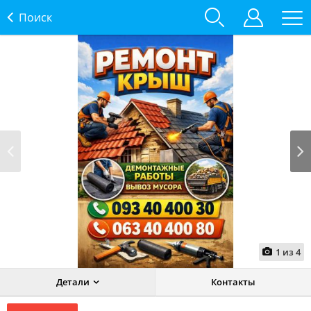
Поиск
Prev
Next
1
из
4
Детали
Контакты