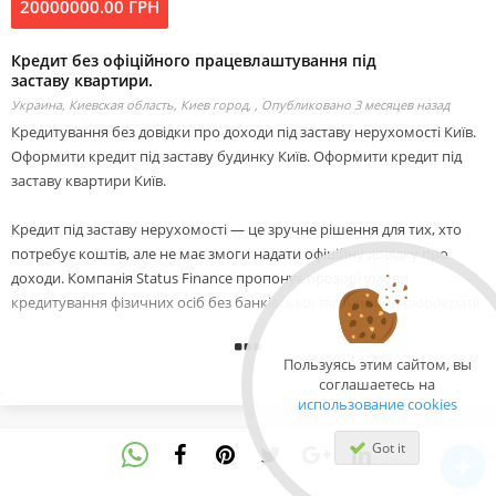
20000000.00 ГРН
Кредит без офіційного працевлаштування під
заставу квартири.
Украина, Киевская область, Киев город, ,
Опубликовано 3 месяцев назад
Кредитування без довідки про доходи під заставу нерухомості Київ.
Оформити кредит під заставу будинку Київ. Оформити кредит під
заставу квартири Київ.
Кредит під заставу нерухомості — це зручне рішення для тих, хто
потребує коштів, але не має змоги надати офіційну довідку про
доходи. Компанія Status Finance пропонує прозорі умови
кредитування фізичних осіб без банківської тяганини та бюрократії.
Ми надаємо позики під заставу квартир, приватних будинків,
Пользуясь этим сайтом, вы
комерційної нерухомості або земельних ділянок. Не важливо, чи ви
соглашаетесь на
офіційно працевлаштовані — рішення ухвалюється на підставі
использование cookies
вартості майна, а не вашої зарплатної довідки.
Got it
Наші умови: