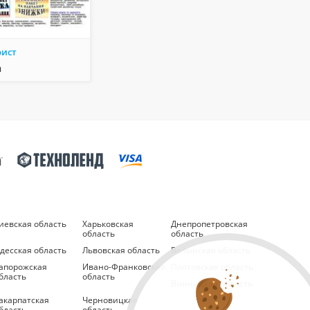
рист
а
иевская область
Харьковская
Днепропетровская
область
область
десская область
Львовская область
Волынская область
апорожская
Ивано-Франковская
Полтавская область
бласть
область
Винницкая область
акарпатская
Черновицкая
бласть
область