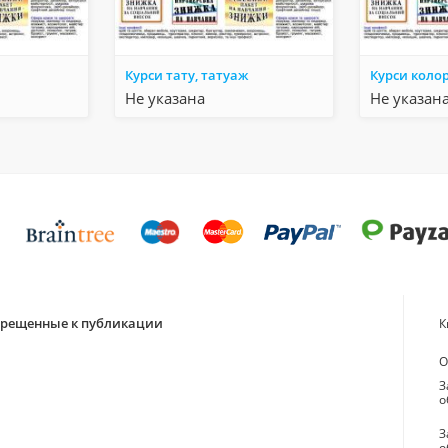
Курси тату, татуаж
Курси коло
Не указана
Не указан
апрещенные к публикации
К
О
З
о
З
о