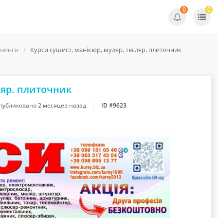
0
0
енинги
Курси сушист, манікюр, муляр, тесляр. плиточник
ляр. плиточник
публиковано
2 месяцев назад
ID #9623