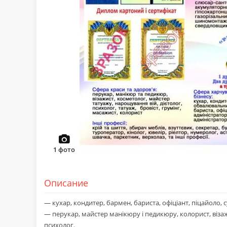
1
фото
Описание
— кухар, кондитер, бармен, бариста, офіціант, піцайоло, 
— перукар, майстер манікюру і педикюру, колорист, візажи
психолог.