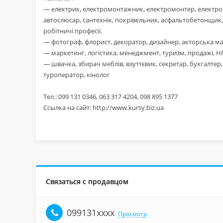
— електрик, електромонтажник, електромонтер, електрог
автослюсар, сантехнік, покрівельник, асфальтобетонщик,
робітничі професії.
— фотограф, флорист, декоратор, дизайнер, акторська м
— маркетинг, логістика, менеджмент, туризм, продажі, 
— швачка, збирач меблів, взуттєвик, секретар, бухгалте
туроператор, кінолог
Тел.: 099 131 0346, 063 317 4204, 098 895 1377
Ссылка на сайт: http://www.kursy.biz.ua
Связаться с продавцом
099131xxxx
Просмотр