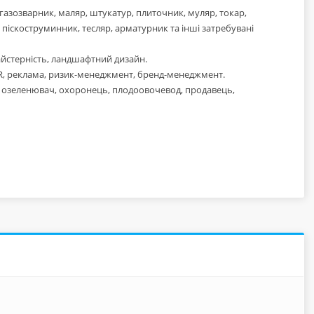
азозварник, маляр, штукатур, плиточник, муляр, токар,
 піскоструминник, тесляр, арматурник та інші затребувані
айстерність, ландшафтний дизайн.
HR, реклама, ризик-менеджмент, бренд-менеджмент.
р, озеленювач, охоронець, плодоовочевод, продавець,