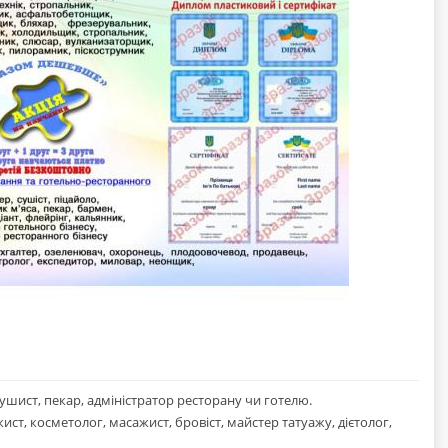
сушист, пекар, адміністратор ресторану чи готелю.
ст, косметолог, масажист, бровіст, майстер татуажу, дієтолог,