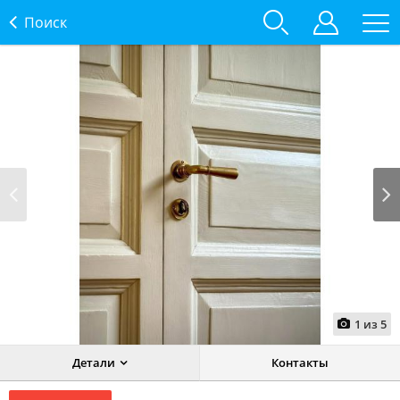
Поиск
Prev
Next
1
из
5
Детали
Контакты