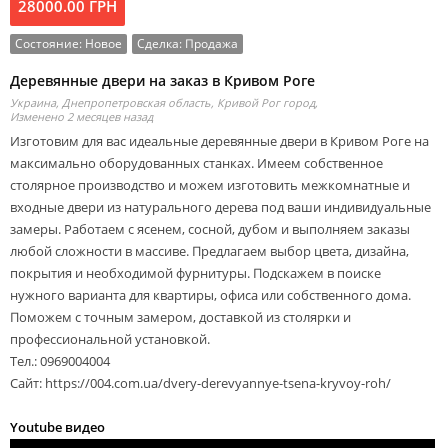
28000.00 ГРН
Состояние:
Новое
Сделка:
Продажа
Деревянные двери на заказ в Кривом Роге
Украина, Днепропетровская область, Кривой Рог город,
Изменено 2 месяцев назад
Изготовим для вас идеальные деревянные двери в Кривом Роге на
максимально оборудованных станках. Имеем собственное
столярное производство и можем изготовить межкомнатные и
входные двери из натурального дерева под ваши индивидуальные
замеры. Работаем с ясенем, сосной, дубом и выполняем заказы
любой сложности в массиве. Предлагаем выбор цвета, дизайна,
покрытия и необходимой фурнитуры. Подскажем в поиске
нужного варианта для квартиры, офиса или собственного дома.
Поможем с точным замером, доставкой из столярки и
профессиональной установкой.
Тел.: 0969004004
Сайт: https://004.com.ua/dvery-derevyannye-tsena-kryvoy-roh/
Youtube видео