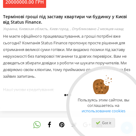
20000000.00 ГРН
Термінові гроші під заставу квартири чи будинку у Києві
від Status Finance.
Украина, Киевская область, Киев город, ,
Опубликовано 2 месяцев назад
Не маєте офіційного працевлаштування, а гроші потрібні вже
сьогодні? Компанія Status Finance пропонує просте рішення для
отримання великої суми готівки. Ми видаємо позики під заставу
нерухомості без паперової тяганини та довгих перевірок. Вам не
доведеться збирати довідки з роботи чи шукати поручителів. Ми
довіряємо своїм клієнтам, тому приймаємо рішення швидко та без
зайвих запитань.
Наші умови кредитування:
-Ви можете отримати будь-яку потрібну суму від 20 тисяч до 20
Пользуясь этим сайтом, вы
мільйонів гривень.
соглашаетесь на
-Ми виплачуємо до 80 відсотків від реальної ринкової вартості вашої
использование cookies
нерухомості.
-Плата за користування грошима фіксована і становить всього 1,5
Got it
відсотка на місяць.