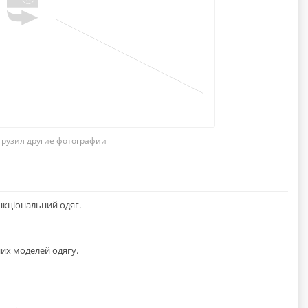
грузил другие фотографии
кціональний одяг.
них моделей одягу.