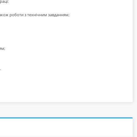
раці:
також роботи з технічним завданням;
ям;
.