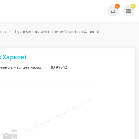
0
0
тво
Шукаємо швачку на виробництво в Харкові
 Харкові
овано
2 месяцев назад
ID #9642