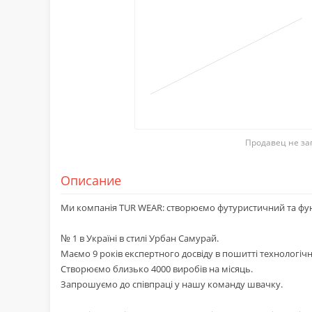
Продавец не за
Описание
Ми компанія TUR WEAR: створюємо футуристичний та фун
№ 1 в Україні в стилі Урбан Самурай.
Маємо 9 років експертного досвіду в пошитті технологіч
Створюємо близько 4000 виробів на місяць.
Запрошуємо до співпраці у нашу команду швачку.