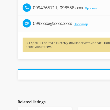
0994765711, 098558xxxx
Просмотр
099xxxx@xxxx.xxxx
Просмотр
Вы должны войти в систему или зарегистрировать нову
рекламодателем.
Related listings