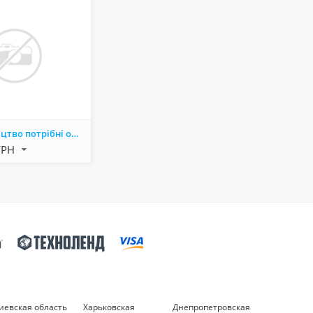
Нa виробництво потрібні оператори виробничої лінії.
ГРН
иевская область
Харьковская
Днепропетровская