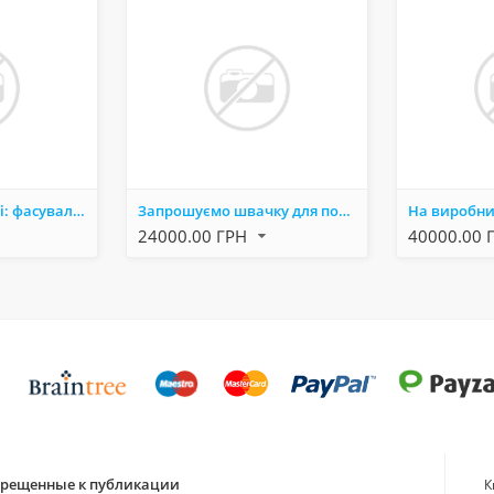
На вир-во потрібні: фасувальник, вантажник
Запрошуємо швачку для пошива зразків одягу.
24000.00 ГРН
40000.00 
апрещенные к публикации
К