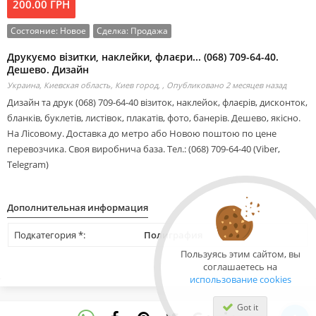
200.00 ГРН
Состояние:
Новое
Сделка:
Продажа
Друкуємо візитки, наклейки, флаєри... (068) 709-64-40.
Дешево. Дизайн
Украина, Киевская область, Киев город, ,
Опубликовано 2 месяцев назад
Дизайн та друк (068) 709-64-40 візиток, наклейок, флаєрів, дисконток,
бланків, буклетів, листівок, плакатів, фото, банерів. Дешево, якісно.
На Лісовому. Доставка до метро або Новою поштою по цене
перевозчика. Своя виробнича база. Тел.: (068) 709-64-40 (Viber,
Telegram)
Дополнительная информация
Подкатегория *:
Полиграфия
Пользуясь этим сайтом, вы
соглашаетесь на
использование cookies
Got it