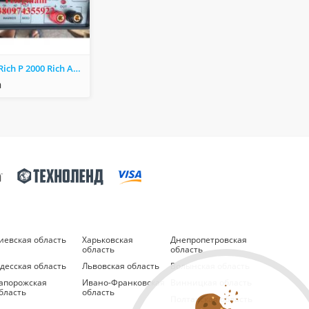
Samus 1000 Rich P 2000 Rich AC 5 Rich Admiral
а
иевская область
Харьковская
Днепропетровская
область
область
десская область
Львовская область
Волынская область
апорожская
Ивано-Франковская
Винницкая область
бласть
область
Полтавская область