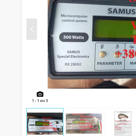
Prev
1
-
1
из
5