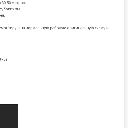
 30-50 метров.
лубоких ям.
ня.
тремонтирую на нормальную рабочую оригинальную схему и
t=5s