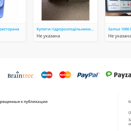
ресторана
Купити гідророзподільники REXROTH
Не указана
Не указан
апрещенные к публикации
К
О
З
о