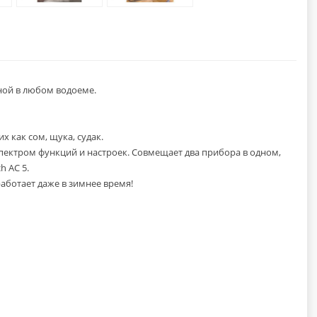
ой в любом водоеме.
х как сом, щука, судак.
пектром функций и настроек. Совмещает два прибора в одном,
h AC 5.
работает даже в зимнее время!