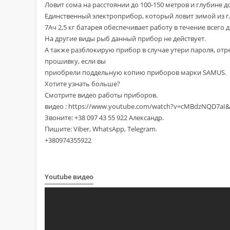
Ловит сома на расстоянии до 100-150 метров и глубине до
Единственный электроприбор, который ловит зимой из г
7Ач 2,5 кг батарея обеспечивает работу в течение всего д
На другие виды рыб данный прибор не действует.
А также разблокирую прибор в случае утери пароля, о
прошивку, если вы
приобрели поддельную копию приборов марки SАMUS.
Хотите узнать больше?
Смотрите видео работы приборов.
видео : https://www.youtube.com/watch?v=cMBdzNQD7aI&
Звоните: +38 097 43 55 922 Александр.
Пишите: Viber, WhatsApp, Telegram.
+380974355922
Youtube видео