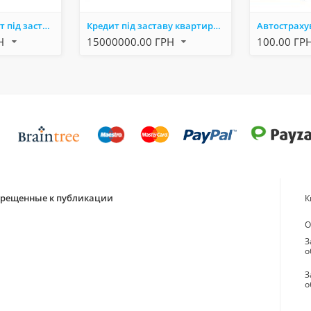
Терміновий кредит під заставу нерухомості Київ — гроші в день звернення.
Кредит під заставу квартири Київ — гроші за 1 день без довідок про доходи.
РН
15000000.00 ГРН
100.00 ГР
апрещенные к публикации
К
О
З
о
З
о