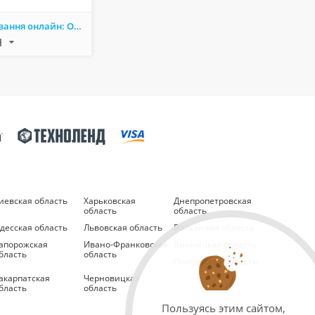
Автострахування онлайн: ОСЦПВ, КАСКО та Зелена картка за вигідною ціною
Н
иевская область
Харьковская
Днепропетровская
область
область
десская область
Львовская область
Волынская область
апорожская
Ивано-Франковская
Винницкая область
бласть
область
Полтавская область
акарпатская
Черновицкая
бласть
область
Пользуясь этим сайтом,