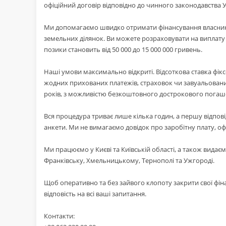
офіційний договір відповідно до чинного законодавства У
Ми допомагаємо швидко отримати фінансування власника
земельних ділянок. Ви можете розраховувати на виплату д
позики становить від 50 000 до 15 000 000 гривень.
Наші умови максимально відкриті. Відсоткова ставка фіксо
жодних прихованих платежів, страховок чи завуальовани
років, з можливістю безкоштовного дострокового погаш
Вся процедура триває лише кілька годин, а першу відповід
анкети. Ми не вимагаємо довідок про заробітну плату, оф
Ми працюємо у Києві та Київській області, а також видаєм
Франківську, Хмельницькому, Тернополі та Ужгороді.
Щоб оперативно та без зайвого клопоту закрити свої фі
відповість на всі ваші запитання.
Контакти: