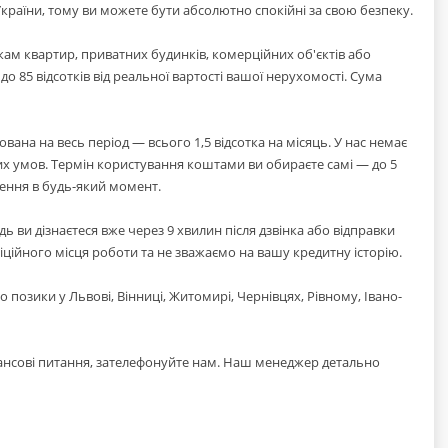
країни, тому ви можете бути абсолютно спокійні за свою безпеку.
м квартир, приватних будинків, комерційних об'єктів або
о 85 відсотків від реальної вартості вашої нерухомості. Сума
вана на весь період — всього 1,5 відсотка на місяць. У нас немає
х умов. Термін користування коштами ви обираєте самі — до 5
ення в будь-який момент.
ь ви дізнаєтеся вже через 9 хвилин після дзвінка або відправки
іційного місця роботи та не зважаємо на вашу кредитну історію.
о позики у Львові, Вінниці, Житомирі, Чернівцях, Рівному, Івано-
нансові питання, зателефонуйте нам. Наш менеджер детально