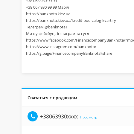
+38 063 930 99 99
+38 067 930 99 99 Марія
https://banknota.kiev.ua
https://banknota.kiev.ua/kredit-pod-zalog-kvartiry
Телеграм @banknota1
Ми є у фейсбуці, інстаграм та гугл
https://www.facebook.com/FinancecompanyBanknota/?mo
https://www.instagram.com/banknota/
https://g.page/FinancecompanyBanknota?share
Связаться с продавцом
+38063930xxxx
Просмотр