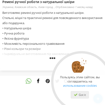
Ремені ручної роботи з натуральної шкіри
Украина, Киевская область, Киев город, ,
Опубликовано 1 месяц назад
Виготовляю ремені ручної роботи з натуральної шкіри.
Стильні, міцні та практичні ремені для повсякденного використання
або подарунка.
• Натуральна шкіра
• Ручна робота
• Якісна фурнітура
• Можливість персонального гравіювання
• Різні кольори та розміри
• Індивідуальне виготовлення під замовлення
Кожен ремінь створюється з увагою до деталей та має гарний
натуральний вигляд.
Viber: 0932827025
Telegram: @craftokua
Пользуясь этим сайтом, вы
Instagram: @craftok_ua
соглашаетесь на
дзвінок : 0932827025
использование cookies
Got it
Сайт:https://www.instagram.com/craftok_ua/
Відео:https://www.tiktok.com/@craftok39