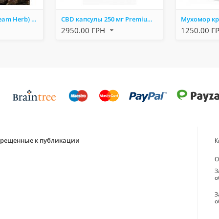
Entada Rheedii (Dream Herb) – экстракт семян африканской травы сновидений
CBD капсулы 250 мг Premium 60 шт — натуральная поддержка нервной системы, снижение стресса и улучшен
2950.00 ГРН
1250.00 Г
апрещенные к публикации
К
О
З
о
З
о