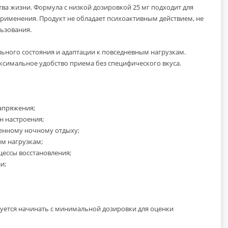
ва жизни. Формула с низкой дозировкой 25 мг подходит для
применения. Продукт не обладает психоактивным действием, не
ьзования.
льного состояния и адаптации к повседневным нагрузкам.
ксимальное удобство приема без специфического вкуса.
апряжения;
н настроения;
венному ночному отдыху;
ым нагрузкам;
цессы восстановления;
и;
ндуется начинать с минимальной дозировки для оценки