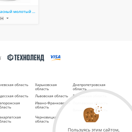
Мухомор красный молотый 250 г – натуральный продукт для заваривания чая
РН
иевская область
Харьковская
Днепропетровская
область
область
десская область
Львовская область
Волынская область
апорожская
Ивано-Франковская
Полтавская область
бласть
область
Винницкая область
акарпатская
Черновицкая
бласть
область
Пользуясь этим сайтом,