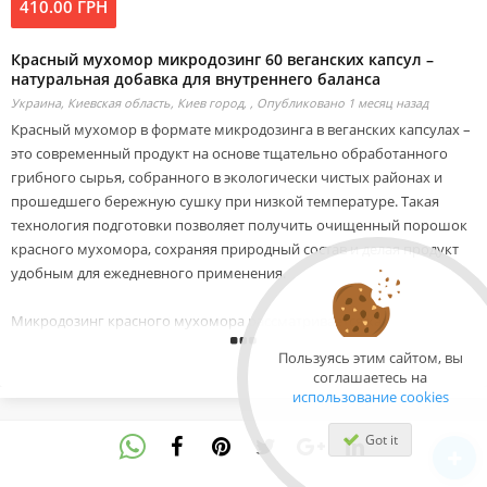
410.00 ГРН
Красный мухомор микродозинг 60 веганских капсул –
натуральная добавка для внутреннего баланса
Украина, Киевская область, Киев город, ,
Опубликовано 1 месяц назад
Красный мухомор в формате микродозинга в веганских капсулах –
это современный продукт на основе тщательно обработанного
грибного сырья, собранного в экологически чистых районах и
прошедшего бережную сушку при низкой температуре. Такая
технология подготовки позволяет получить очищенный порошок
красного мухомора, сохраняя природный состав и делая продукт
удобным для ежедневного применения.
Микродозинг красного мухомора рассматривается как
диетическая добавка для поддержки общего самочувствия,
Пользуясь этим сайтом, вы
эмоционального равновесия и внутреннего комфорта. Может
соглашаетесь на
способствовать сохранению спокойствия в периоды повышенной
использование cookies
нагрузки, поддержке уверенности, социальной легкости и
устойчивости к стрессовым факторам. Отдельное внимание
Got it
уделяется поддержке креативного мышления, концентрации и