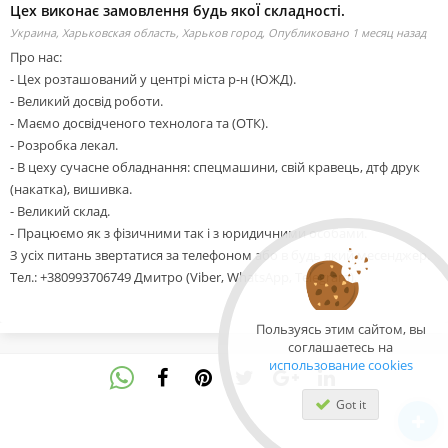
Цех виконає замовлення будь якоЇ складності.
Украина, Харьковская область, Харьков город,
Опубликовано 1 месяц назад
Про нас:
- Цех розташований у центрі міста р-н (ЮЖД).
- Великий досвід роботи.
- Маємо досвідченого технолога та (ОТК).
- Розробка лекал.
- В цеху сучасне обладнання: спецмашини, свій кравець, дтф друк
(накатка), вишивка.
- Великий склад.
- Працюємо як з фізичними так і з юридичними особами.
З усіх питань звертатися за телефоном або в будь який месенджер.
Тел.: +380993706749 Дмитро (Viber, WhatsApp, Telegram).
Пользуясь этим сайтом, вы
соглашаетесь на
использование cookies
Got it