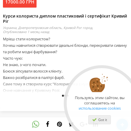
17000.00 ГРН
Курси колориста диплом пластиковий і сертифікат Кривий
Ріг
Украина, Днепропетровская область, Кривой Рог город,
Опубликовано 1 месяц назад
Мрієш стати колористом?
Хочеш навчитися створювати ідеальні блонди, перекривати сивину
та робити модні фарбування?
Часто чую:
Не знаю, з чого почати.
Боюся зіпсувати волосся клієнту.
Важко розібратися в палітрі фарб.
Саме тому я створила курс “Колористика з нуля”.
Очне навчання у Кривому Розі.
Практика на моделях.
Пользуясь этим сайтом, вы
соглашаетесь на
Диплом пластиковий та сертифікат державною та англійською
использование cookies
мовою.
Хочеш увійти в б’юті-індустрію та заробляти вже після курсу?
Got it
Тел.: (097) 701-18-25, (099) 131-03-70.