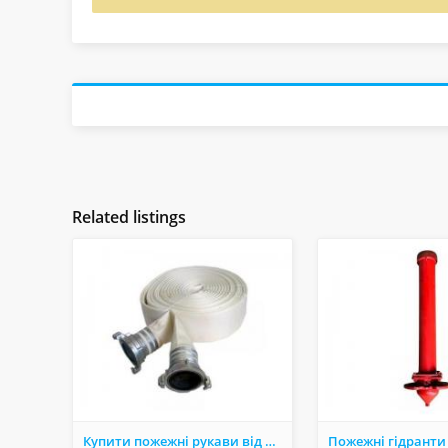
Related listings
Кyпити пожежні рукави вiд виробника в Україні: сертифікована якість та надійність