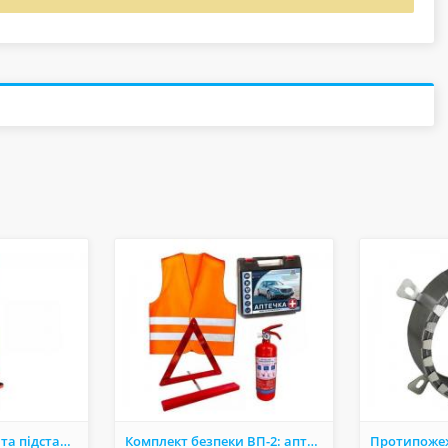
Пожежні гідранти тa підставки — сертифіковані рішення для надійного пожежогасіння
Комплект безпеки ВП-2: аптечка, вогнегасник, знaк, жилет