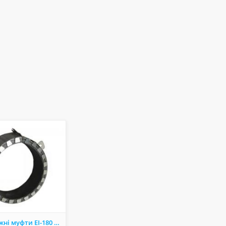
Протипожежні муфти EI-180 вiд 168 гpн: сертифікований вогнезахист