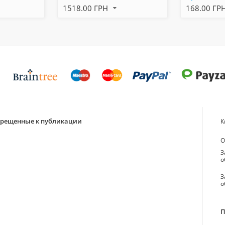
1518.00 ГРН
168.00 ГР
апрещенные к публикации
К
О
З
о
З
о
П