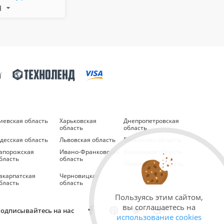
Н
иевская область
Харьковская
Днепропетровская
область
область
десская область
Львовская область
Волынская область
апорожская
Ивано-Франковская
Винницкая область
бласть
область
Полтавская область
акарпатская
Черновицкая
бласть
область
Пользуясь этим сайтом,
вы соглашаетесь на
одписывайтесь на нас
использование cookies