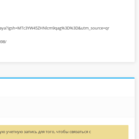
evskaya?igsh=MTc3YW45ZHNlcm9qag%3D%3D&utm_source=qr
898/
ю учетную запись для того, чтобы связаться с