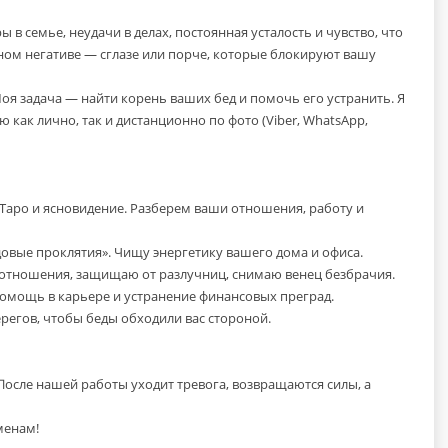
 в семье, неудачи в делах, постоянная усталость и чувство, что
енном негативе — сглазе или порче, которые блокируют вашу
оя задача — найти корень ваших бед и помочь его устранить. Я
 как лично, так и дистанционно по фото (Viber, WhatsApp,
 Таро и ясновидение. Разберем ваши отношения, работу и
одовые проклятия». Чищу энергетику вашего дома и офиса.
 отношения, защищаю от разлучниц, снимаю венец безбрачия.
 помощь в карьере и устранение финансовых преград.
регов, чтобы беды обходили вас стороной.
 После нашей работы уходит тревога, возвращаются силы, а
менам!