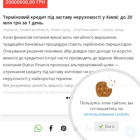
20000000.00 ГРН
Терміновий кредит під заставу нерухомості у Києві: до 20
млн грн за 1 день.
Украина, Киевская область, Киев город, ,
Опубликовано 1 месяц назад
Коли фінансові питання вимагають негайного вирішення,
традиційні банківські процедури стають серйозною перешкодою.
Очікування рішення тижнями, збір довідок про доходи та жорсткі
вимоги до кредитної історії часто призводять до відмов. Фінансова
компанія Status Finance пропонує альтернативний шлях —
отримання кредиту під заставу житлової чи комерційної
нерухомості у найкоротші терміни.
Ми розуміємо цінність вашого часу, тому максимально спростили
процедуру розгляду та схвалення заявок. Нам не потрібні звіти про
офіційні доходи або ідеальне минуле у банках. Ми оцінюємо
Пользуясь этим сайтом, вы
реальну ліквідність майна і на основі цього пропонуємо
соглашаетесь на
фінансування.
использование cookies
Головні умови кредитування:
Got it
-Сума позики: до 20 000 000 гривень, що дозволяє закрити навіть