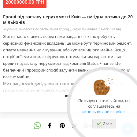
20000000.00 ГРН
Гроші під заставу нерухомості Київ — вигідна позика до 20
мільйонів
Украина, Киевская область, Киев город, ,
Опубликовано 1 месяц назад
Життя часто ставить перед нами завдання, які потребують
серйозних фінансових вкладень: це може бути терміновий ремонт,
оплата навчання чи лікування, або купівля іншого майна. Якщо
потрібної суми немає під рукою, оптимальним варіантом стає
кредит під заставу нерухомості від компанії Status Finance. Це
безпечний і прозорий спосіб залучити великі кошти, не продаючи
власне майно.
Ми працюємо індивідуально з кожним клієнтом, розробляючи
графік виплат, який буде комфортним саме для вашого бюджету.
Ми не шукаємо причин для відмови, а навпаки — допомагаємо
Пользуясь этим сайтом, вы
знайти рішення навіть у складних ситуаціях.
соглашаетесь на
использование cookies
Чому клієнти обирають Status Finance:
- Великі ліміти: можливість отримати до 20 млн грн під заставу
Got it
квартир, приватних будинків чи земельних ділянок.