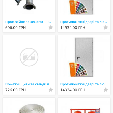
Професійне пожежогасіння починається з обладнання, якому можна довіряти. Ми виготовляємо пожежні рук
Протипожежні двері та люки від виробника: сертифікований захист, якому довіряють
606.00 ГРН
14934.00 ГРН
Пожежні щити та стенди від виробника: швидкий доступ до безпеки без переплат
Протипожежні двері та люки від виробника — безпека об’єкта
726.00 ГРН
14934.00 ГРН